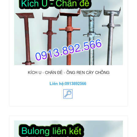
KÍCH U - CHÂN ĐẾ - ỐNG REN CÂY CHỐNG
Liên hệ:
0913892566