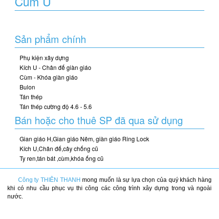
Cùm U
Sản phẩm chính
Phụ kiện xây dựng
Kích U - Chân đế giàn giáo
Cùm - Khóa giàn giáo
Bulon
Tán thép
Tán thép cường độ 4.6 - 5.6
Bán hoặc cho thuê SP đã qua sử dụng
Gian giáo H,Gian giáo Nêm, giàn giáo Ring Lock
Kích U,Chân đế,cây chống cũ
Ty ren,tán bát ,cùm,khóa ống cũ
Công ty THIÊN THANH
mong muốn là sự lựa chọn của quý khách hàng
khi có nhu cầu phục vụ thi công các công trình xây dựng trong và ngoài
nước.