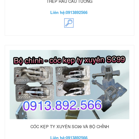
THÉP RÂU CÂU TƯỜNG
Liên hệ:
0913892566
CÓC KẸP TY XUYÊN SC99 VÀ BỘ CHỈNH
Liên hệ:
0913892566