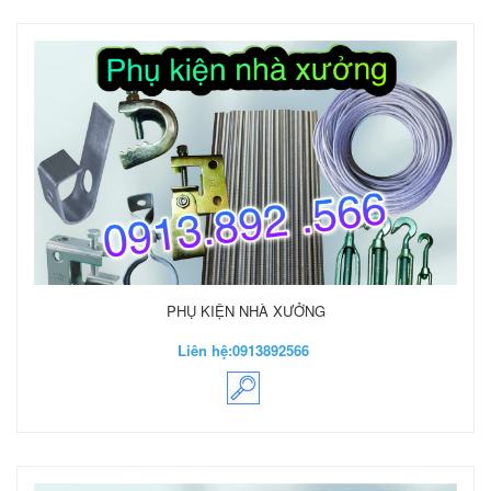
PHỤ KIỆN NHÀ XƯỞNG
Liên hệ:
0913892566