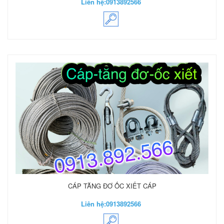
Liên hệ:
0913892566
CÁP TĂNG ĐƠ ỐC XIẾT CÁP
Liên hệ:
0913892566