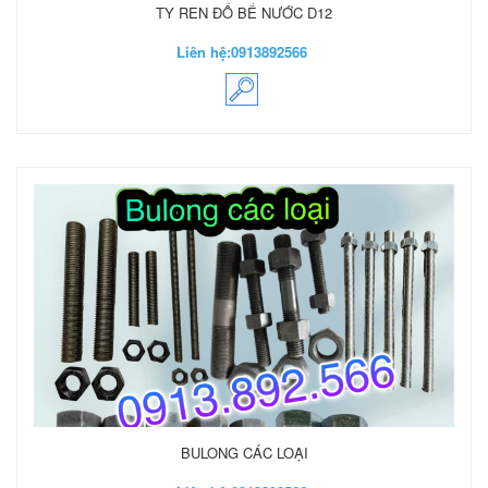
TY REN ĐỔ BỂ NƯỚC D12
Liên hệ:
0913892566
BULONG CÁC LOẠI