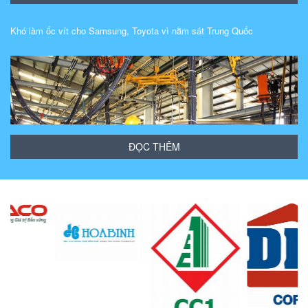
Khó làm ốc vít cho Samsung, Toyota vì nằm sát Trung Quốc
ĐỌC THÊM