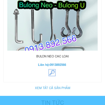
BULON NEO CAC LOAI
Liên hệ:
0913892566
XEM TẤT CẢ SẢN PHẨM
TIN TỨC