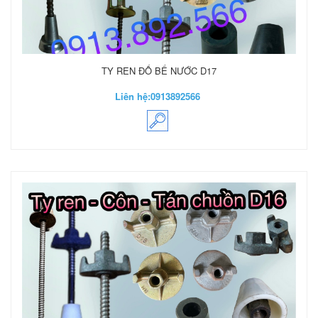
TY REN ĐỔ BỂ NƯỚC D17
Liên hệ:
0913892566